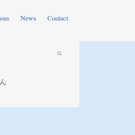
ions
News
Contact
ん